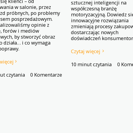
się klienci – od
sztucznej inteligencji na
wania w salonie, przez
współczesną branżę
azd próbnych, po problemy
motoryzacyjną. Dowiedz się
isem posprzedażowym.
innowacyjne rozwiązania
alizowaliśmy opinie z
zmieniają procesy zakupo
, forów i mediów
dostarczając nowych
wych, by stworzyć obraz
doświadczeń konsumento
co działa… i co wymaga
 poprawy.
Czytaj więcej
więcej
10 minut czytania
0 Kome
ut czytania
0 Komentarze