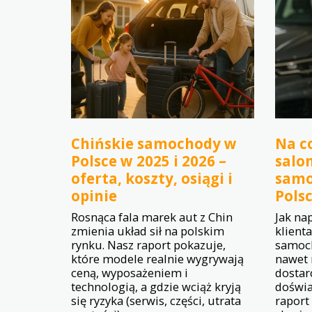
Chińskie samochody w
Na co
Polsce w 2025 i 2026 –
salo
oferta, koszty, osiągi i
samo
opinie
Pols
Rosnąca fala marek aut z Chin
Jak na
zmienia układ sił na polskim
klient
rynku. Nasz raport pokazuje,
samoc
które modele realnie wygrywają
nawet 
ceną, wyposażeniem i
dostar
technologią, a gdzie wciąż kryją
doświa
się ryzyka (serwis, części, utrata
raport 