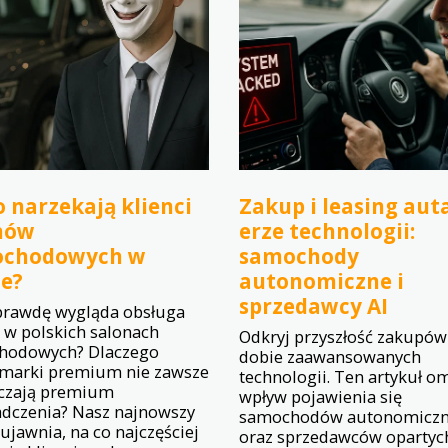
 narzekają klienci
Zakup i leasing aut
nów
erze technologii:
chodowych w
samochody
ce?
autonomiczne i
sprzedawcy AI
prawdę wygląda obsługa
a w polskich salonach
Odkryj przyszłość zakupów
hodowych? Dlaczego
dobie zaawansowanych
marki premium nie zawsze
technologii. Ten artykuł o
czają premium
wpływ pojawienia się
dczenia? Nasz najnowszy
samochodów autonomiczn
ujawnia, na co najczęściej
oraz sprzedawców opartyc