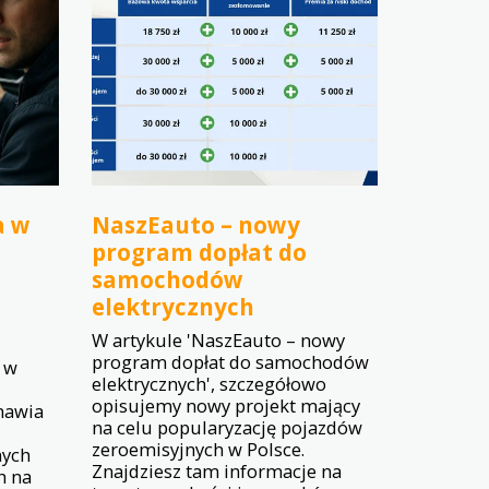
a w
NaszEauto – nowy
program dopłat do
samochodów
elektrycznych
W artykule 'NaszEauto – nowy
program dopłat do samochodów
 w
elektrycznych', szczegółowo
opisujemy nowy projekt mający
mawia
na celu popularyzację pojazdów
zeroemisyjnych w Polsce.
ych
Znajdziesz tam informacje na
h na