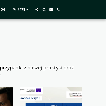
WIĘCEJ
LOG
rzypadki z naszej praktyki oraz 
.