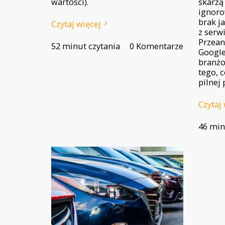
wartości).
skarżą 
ignoro
brak j
Czytaj więcej
z serw
Przean
52 minut czytania
0 Komentarze
Google
branżo
tego, 
pilnej
Czytaj 
46 min