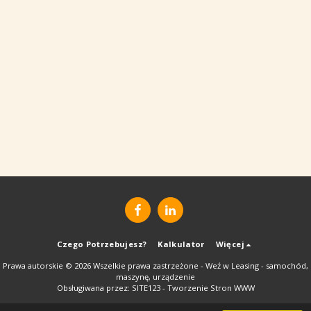
Czego Potrzebujesz?
Kalkulator
Więcej
Prawa autorskie © 2026 Wszelkie prawa zastrzeżone -
Weź w Leasing - samochód,
maszynę, urządzenie
Obsługiwana przez:
SITE123
-
Tworzenie Stron WWW