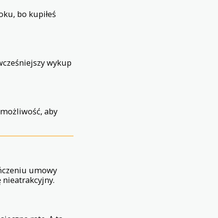
oku, bo kupiłeś
 wcześniejszy wykup
 możliwość, aby
kończeniu umowy
ę nieatrakcyjny.