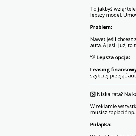
To jakbyś wziął tel
lepszy model. Umo
Problem:
Nawet jeśli chcesz
auta. A jeśli już, t
💡
Lepsza opcja:
Leasing finansow
szybciej przejąć au
5️⃣ Niska rata? Na 
W reklamie wszystk
musisz zapłacić np. 
Pułapka: