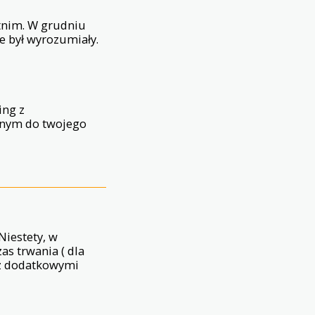
tnim. W grudniu
e był wyrozumiały.
ing z
anym do twojego
Niestety, w
s trwania ( dla
 z dodatkowymi