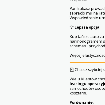
Pan Łukasz prowadz
zabrakło mu na rat
Wypowiedzenie umow
💡
Lepsza opcja:
Kup tańsze auto za
harmonogramem sez
schematu przycho
Więcej elastycznośc
4️⃣ Chcesz szybciej 
Wielu klientów chce
leasingu operacy
samochodów osobowy
kosztami.
Porównanie: