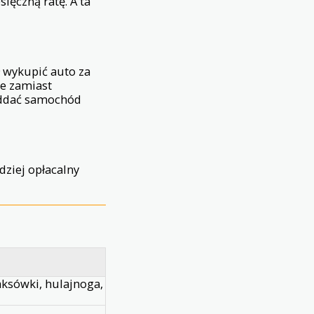
ięczną ratę. A ta
ł wykupić auto za
ie zamiast
 oddać samochód
dziej opłacalny
aksówki, hulajnoga,