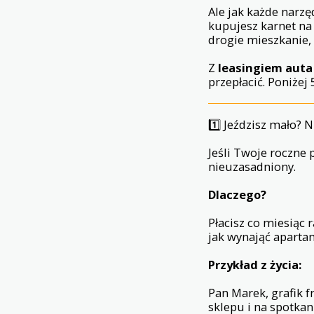
Ale jak każde narzęd
kupujesz karnet na
drogie mieszkanie,
Z
leasingiem auta
przepłacić. Poniżej 
1️⃣ Jeździsz mało? N
Jeśli Twoje roczne 
nieuzasadniony.
Dlaczego?
Płacisz co miesiąc 
jak wynająć aparta
Przykład z życia:
Pan Marek, grafik fr
sklepu i na spotkani