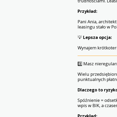
trudnościami. Leas
Przykład:
Pani Ania, architek
leasingu stało w Pol
💡
Lepsza opcja:
Wynajem krótkoterm
3️⃣ Masz nieregula
Wielu przedsiębior
punktualnych płatno
Dlaczego to ryzy
Spóźnienie = odset
wpis w BIK, a czas
Przykład: