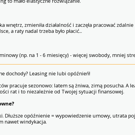
ing to mało elastyczne rozwiązanie.
tka wnętrz, zmieniła działalność i zaczęła pracować zdalnie 
sce, a raty nadal trzeba było płacić...
inowy (np. na 1 - 6 miesięcy) - więcej swobody, mniej str
rne dochody? Leasing nie lubi opóźnień!
ców pracuje sezonowo: latem są żniwa, zimą posucha. A 
ści rat i to niezależnie od Twojej sytuacji finansowej.
kowne?
ki. Dłuższe opóźnienie = wypowiedzenie umowy, utrata po
em nawet windykacja.