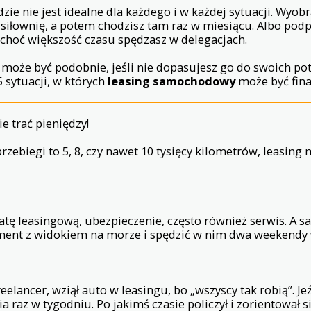
zie nie jest idealne dla każdego i w każdej sytuacji. Wyobr
 siłownię, a potem chodzisz tam raz w miesiącu. Albo po
 choć większość czasu spędzasz w delegacjach.
może być podobnie, jeśli nie dopasujesz go do swoich pot
5 sytuacji, w których
leasing samochodowy
może być fin
ie trać pieniędzy!
przebiegi to 5, 8, czy nawet 10 tysięcy kilometrów, leasing
ratę leasingową, ubezpieczenie, często również serwis. A 
ment z widokiem na morze i spędzić w nim dwa weekendy
eelancer, wziął auto w leasingu, bo „wszyscy tak robią”. Je
a raz w tygodniu. Po jakimś czasie policzył i zorientował si