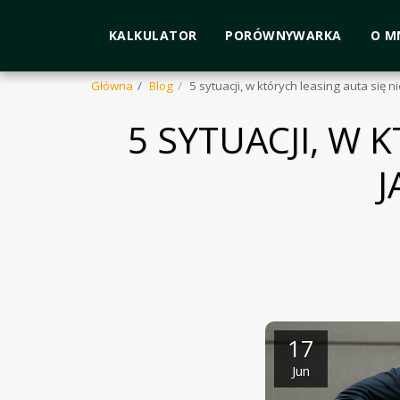
KALKULATOR
PORÓWNYWARKA
O M
Główna
Blog
5 sytuacji, w których leasing auta się n
5 SYTUACJI, W 
J
17
Jun