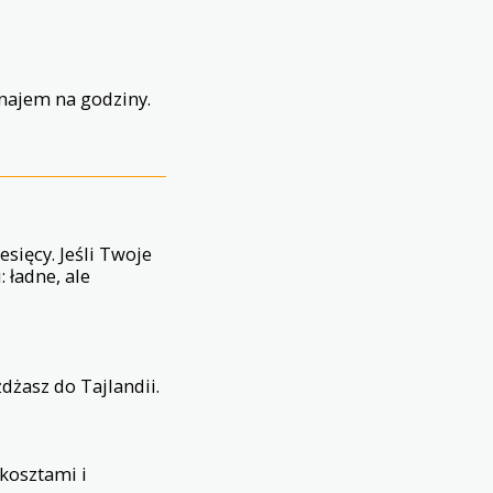
wynajem na godziny.
ięcy. Jeśli Twoje
 ładne, ale
żdżasz do Tajlandii.
 kosztami i