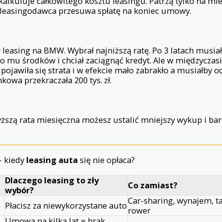
kalkuluje całkowitego kosztu leasingu. Patrzą tylko na mies
 leasingodawca przesuwa spłatę na koniec umowy.
ł leasing na BMW. Wybrał najniższą ratę. Po 3 latach musia
ało mu środków i chciał zaciągnąć kredyt. Ale w międzyczas
pojawiła się strata i w efekcie mało zabrakło a musiałby
kowa przekraczała 200 tys. zł.
ższą rata miesięczna możesz ustalić mniejszy wykup i bar
 kiedy
leasing auta
się nie opłaca?
Dlaczego leasing to zły
Co zamiast?
wybór?
Car-sharing, wynajem, t
Płacisz za niewykorzystane auto
rower
Umowa na kilka lat = brak