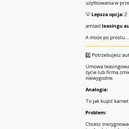
użytkowania w prze
💡
Lepsza opcja:
Z
amiast
leasingu a
A może po prostu…
2️⃣ Potrzebujesz au
Umowa leasingowa t
życie lub firma zmi
niewygodne.
Analogia:
To jak kupić karnet 
Problem:
Chcesz zrezygnować 