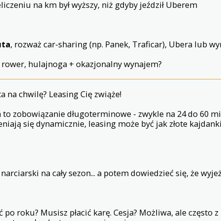
liczeniu na km był wyższy, niż gdyby jeździł Uberem
uta
, rozważ car-sharing (np. Panek, Traficar), Ubera lub 
 rower, hulajnoga + okazjonalny wynajem?
ta na chwilę? Leasing Cię zwiąże!
o zobowiązanie długoterminowe - zwykle na 24 do 60 mies
eniają się dynamicznie, leasing może być jak złote kajdanki:
narciarski na cały sezon... a potem dowiedzieć się, że wyje
po roku? Musisz płacić karę. Cesja? Możliwa, ale często z