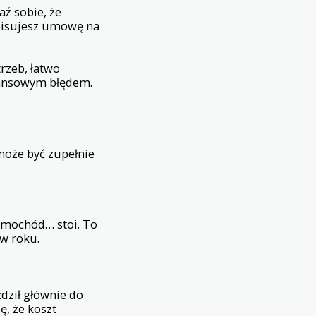
aź sobie, że
dpisujesz umowę na
rzeb, łatwo
ansowym błędem.
 może być zupełnie
samochód… stoi. To
 w roku.
ździł głównie do
ę, że koszt