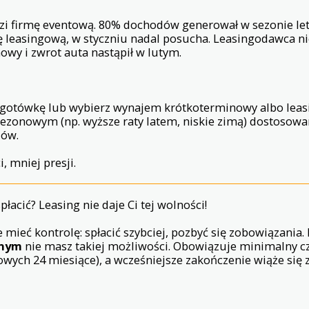
i firmę eventową. 80% dochodów generował w sezonie le
ę leasingową, w styczniu nadal posucha. Leasingodawca ni
y i zwrot auta nastąpił w lutym.
 gotówkę lub wybierz wynajem krótkoterminowy albo leas
onowym (np. wyższe raty latem, niskie zimą) dostosow
dów.
i, mniej presji.
spłacić? Leasing nie daje Ci tej wolności!
 mieć kontrolę: spłacić szybciej, pozbyć się zobowiązania. 
jnym
nie masz takiej możliwości. Obowiązuje minimalny cza
ch 24 miesiące), a wcześniejsze zakończenie wiąże się