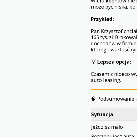
Wielu klientów nie 
może być niska, bo
Przykład:
Pan Krzysztof chcia
165 tys. zł. Brakow
dochodów w firmie 
którego wartość ryn
💡
Lepsza opcja:
Czasem z nioeco wy
auto leasing.
🧠 Podsumowanie –
Sytuacja
Jeździsz mało
Potrzebujesz auta