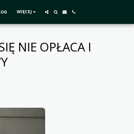
WIĘCEJ
LOG
IĘ NIE OPŁACA I
WY