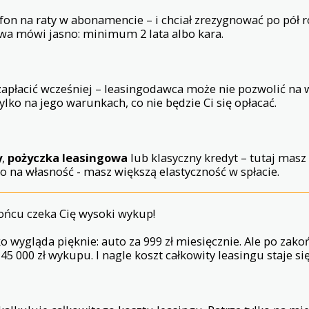
efon na raty w abonamencie – i chciał zrezygnować po pół r
wa mówi jasno: minimum 2 lata albo kara.
 zapłacić wcześniej – leasingodawca może nie pozwolić na
o tylko na jego warunkach, co nie będzie Ci się opłacać.
y
,
pożyczka leasingowa
lub klasyczny kredyt – tutaj masz
to na własność - masz większą elastyczność w spłacie.
końcu czeka Cię wysoki wykup!
o wygląda pięknie: auto za 999 zł miesięcznie. Ale po za
45 000 zł wykupu. I nagle koszt całkowity leasingu staje si