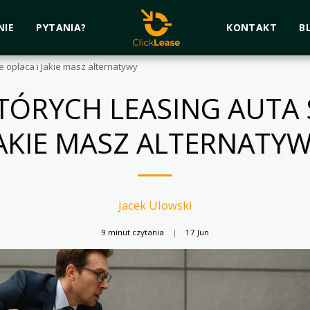
NIE
PYTANIA?
KONTAKT
B
ie opłaca i Jakie masz alternatywy
KTÓRYCH LEASING AUTA S
AKIE MASZ ALTERNATY
Jacek Ulowski
9 minut czytania
17
Jun