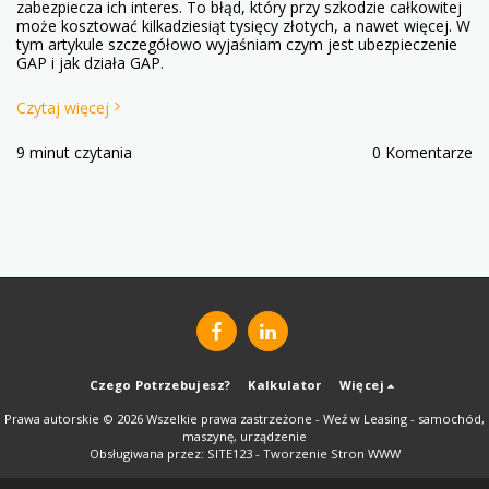
zabezpiecza ich interes. To błąd, który przy szkodzie całkowitej
może kosztować kilkadziesiąt tysięcy złotych, a nawet więcej. W
tym artykule szczegółowo wyjaśniam czym jest ubezpieczenie
GAP i jak działa GAP.
Czytaj więcej
9 minut czytania
0 Komentarze
Czego Potrzebujesz?
Kalkulator
Więcej
Prawa autorskie © 2026 Wszelkie prawa zastrzeżone -
Weź w Leasing - samochód,
maszynę, urządzenie
Obsługiwana przez:
SITE123
-
Tworzenie Stron WWW